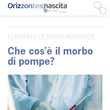
Vai
al
contenuto
EUROFINS GENOMA RISPONDE
Che cos’è il morbo
di pompe?