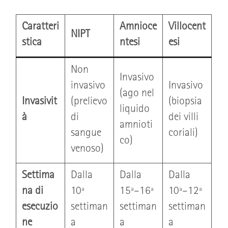
Caratteri
Amnioce
Villocent
NIPT
stica
ntesi
esi
Non
Invasivo
invasivo
Invasivo
(ago nel
Invasivit
(prelievo
(biopsia
liquido
à
di
dei villi
amnioti
sangue
coriali)
co)
venoso)
Settima
Dalla
Dalla
Dalla
na di
10ª
15ª–16ª
10ª–12ª
esecuzio
settiman
settiman
settiman
ne
a
a
a