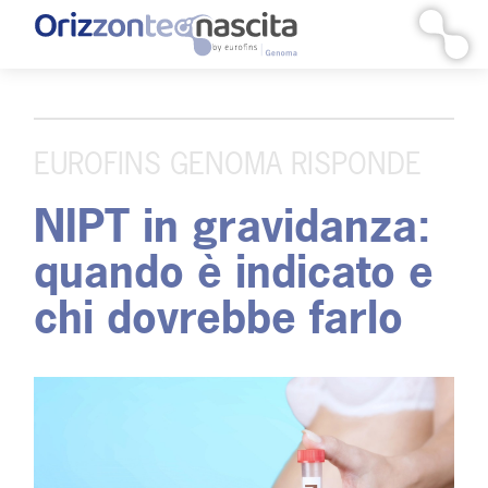
Vai
al
contenuto
EUROFINS GENOMA RISPONDE
NIPT in gravidanza:
quando è indicato e
chi dovrebbe farlo