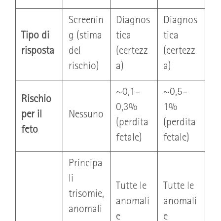
Screenin
Diagnos
Diagnos
Tipo di
g (stima
tica
tica
risposta
del
(certezz
(certezz
rischio)
a)
a)
~0,1–
~0,5–
Rischio
0,3%
1%
per il
Nessuno
(perdita
(perdita
feto
fetale)
fetale)
Principa
li
Tutte le
Tutte le
trisomie,
anomali
anomali
anomali
e
e