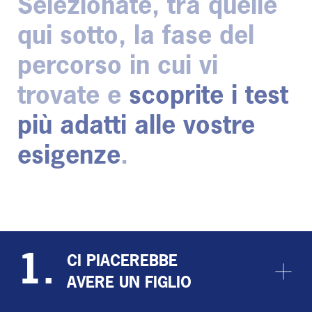
Selezionate, tra quelle
qui sotto, la fase del
percorso in cui vi
trovate e
scoprite i test
più adatti alle vostre
esigenze
.
1.
CI PIACEREBBE
AVERE UN FIGLIO