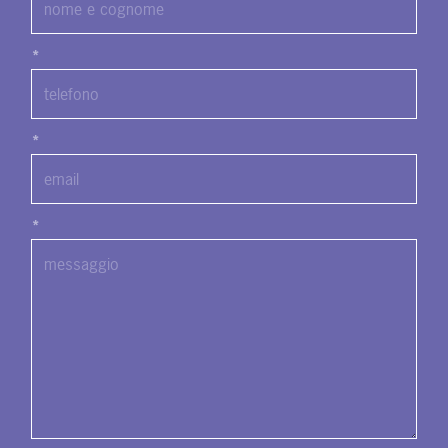
*
*
*