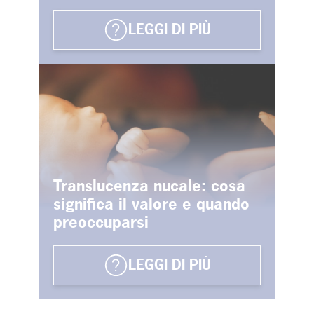
LEGGI DI PIÙ
Translucenza nucale: cosa
significa il valore e quando
preoccuparsi
LEGGI DI PIÙ