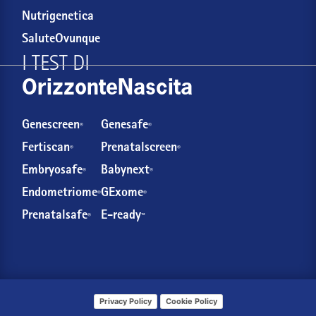
Nutrigenetica
SaluteOvunque
I TEST DI
OrizzonteNascita
Genescreen
Genesafe
®
®
Fertiscan
Prenatalscreen
®
®
Embryosafe
Babynext
®
®
Endometriome
GExome
®
®
Prenatalsafe
E-ready
®
™
Privacy Policy
Cookie Policy