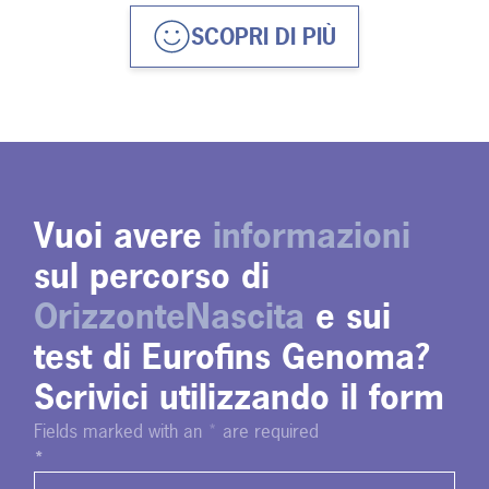
SCOPRI DI PIÙ
Vuoi avere
informazioni
sul percorso di
OrizzonteNascita
e sui
test di Eurofins Genoma?
Scrivici utilizzando il form
Fields marked with an
*
are required
*