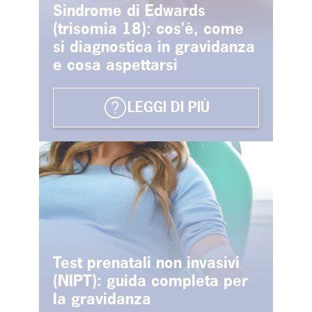
Sindrome di Edwards
(trisomia 18): cos’è, come
si diagnostica in gravidanza
e cosa aspettarsi
LEGGI DI PIÙ
Test prenatali non invasivi
(NIPT): guida completa per
la gravidanza